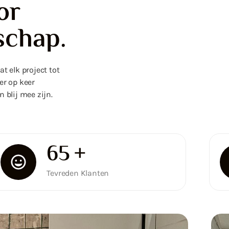
or
schap.
t elk project tot
er op keer
 blij mee zijn.
100
+
Tevreden Klanten