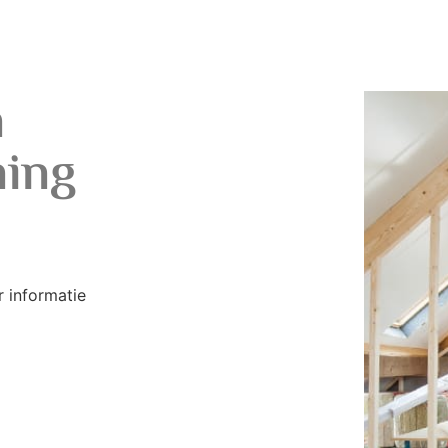
n
ning
 informatie