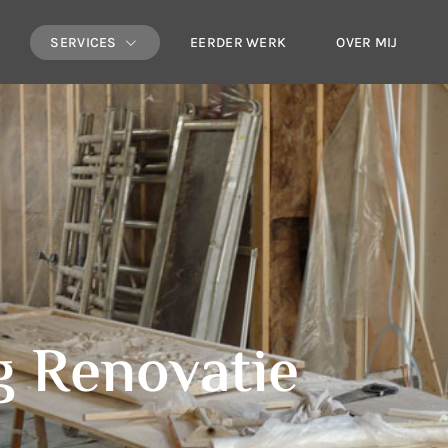
E
SERVICES
EERDER WERK
OVER MIJ
g Renovatie