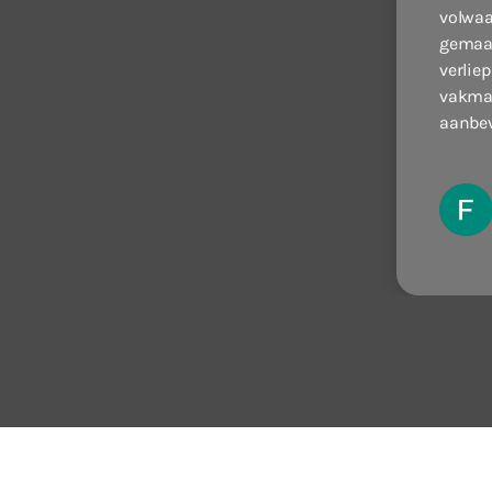
volwa
gemaa
verliep
vakman
aanbev