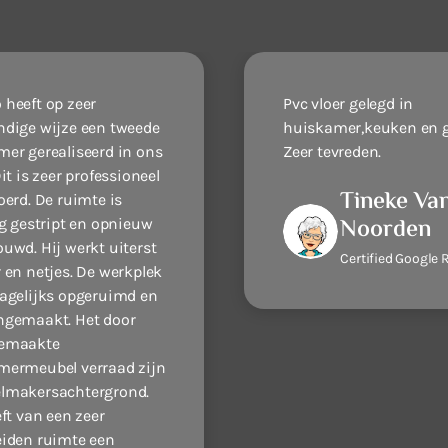
heeft op zeer
Pvc vloer gelegd in
dige wijze een tweede
huiskamer,keuken en 
er gerealiseerd in ons
Zeer tevreden.
it is zeer professioneel
Tineke Va
oerd. De ruimte is
Noorden
ig gestript en opnieuw
uwd. Hij werkt uiterst
Certified Google 
 en netjes. De werkplek
agelijks opgeruimd en
gemaakt. Het door
emaakte
ermeubel verraad zijn
lmakersachtergrond.
eft van een zeer
iden ruimte een