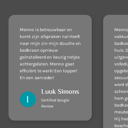
Menno is betrouwbaar en
Menno 
komt zijn afspraken na! Heeft
vakkun
naar mijn zin mijn douche en
badkam
badkraan opnieuw
huis. D
geïnstalleerd en keurig netjes
uitgev
achtergelaten. Menno gaat
volled
efficiënt te werk! Een topper!
opgebo
En een aanrader!
secuur
werd d
Luuk Simons
schoon
hem g
Certified Google
badkam
Review
meube
Hij he
besche