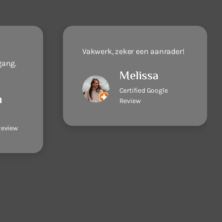
Vakwerk, zeker een aanrader!
gang.
Melissa
Certified Google
n
Review
Review