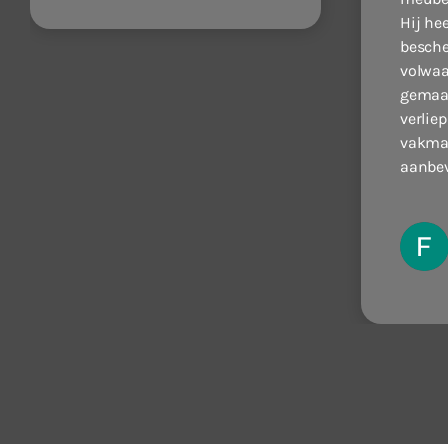
Hij he
besche
volwa
gemaa
verliep
vakman
aanbev