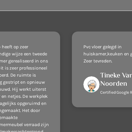
heeft op zeer
Pvc vloer gelegd in
dige wijze een tweede
huiskamer,keuken en 
er gerealiseerd in ons
Zeer tevreden.
it is zeer professioneel
Tineke Va
oerd. De ruimte is
Noorden
ig gestript en opnieuw
uwd. Hij werkt uiterst
Certified Google 
 en netjes. De werkplek
agelijks opgeruimd en
gemaakt. Het door
emaakte
ermeubel verraad zijn
lmakersachtergrond.