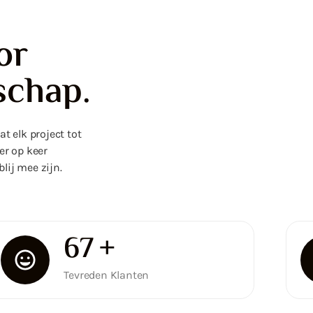
or
schap.
t elk project tot
er op keer
lij mee zijn.
100
+
Tevreden Klanten