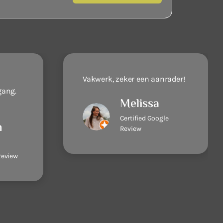
Vakwerk, zeker een aanrader!
gang.
Melissa
Certified Google
n
Review
Review