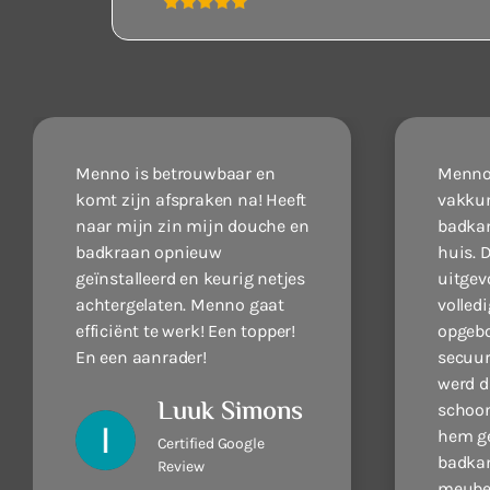
Menno is betrouwbaar en
Menno 
komt zijn afspraken na! Heeft
vakkun
naar mijn zin mijn douche en
badkam
badkraan opnieuw
huis. D
geïnstalleerd en keurig netjes
uitgev
achtergelaten. Menno gaat
volled
efficiënt te werk! Een topper!
opgebo
En een aanrader!
secuur
werd d
Luuk Simons
schoon
hem g
Certified Google
badkam
Review
meube