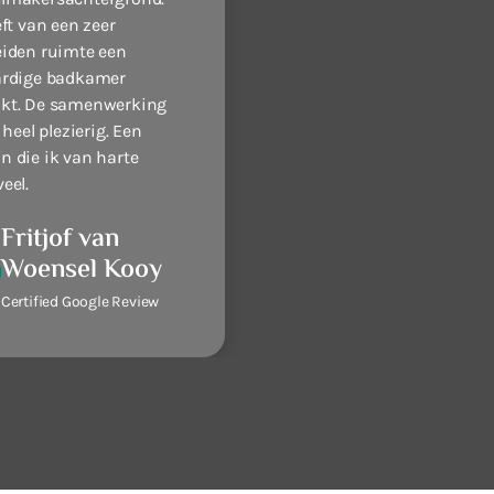
eft van een zeer
iden ruimte een
ardige badkamer
kt. De samenwerking
 heel plezierig. Een
 die ik van harte
eel.
Fritjof van
Woensel Kooy
Certified Google Review