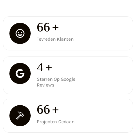
100
+
Tevreden Klanten
5
+
Sterren Op Google
Reviews
100
+
Projecten Gedaan