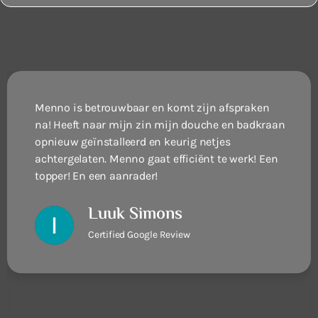
Menno heeft op zeer vakkundige wijze een
tweede badkamer gerealiseerd in ons huis. Dit is
zeer professioneel uitgevoerd. De ruimte is
volledig gestript en opnieuw opgebouwd. Hij
werkt uiterst secuur en netjes. De werkplek werd
dagelijks opgeruimd en schoongemaakt. Het
door hem gemaakte badkamermeubel verraad
zijn meubelmakersachtergrond. Hij heeft van een
zeer bescheiden ruimte een volwaardige
badkamer gemaakt. De samenwerking verliep
heel plezierig. Een vakman die ik van harte
aanbeveel.